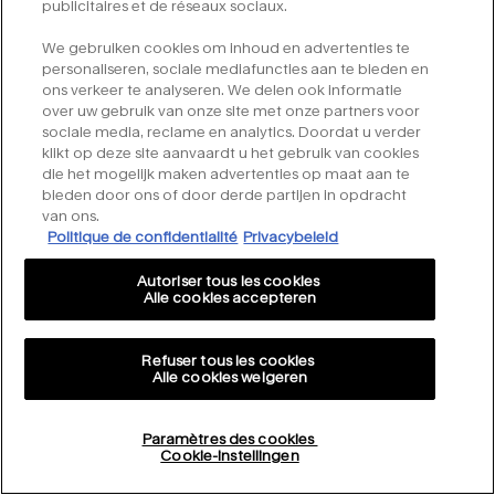
publicitaires et de réseaux sociaux.
aan je apparaat,
waaronder de
We gebruiken cookies om inhoud en advertenties te
resolutie van je
personaliseren, sociale mediafuncties aan te bieden en
beeldscherm, het
ons verkeer te analyseren. We delen ook informatie
gewenste lettertype,
over uw gebruik van onze site met onze partners voor
enz.).
sociale media, reclame en analytics. Doordat u verder
klikt op deze site aanvaardt u het gebruik van cookies
Om ervoor te zorgen dat
die het mogelijk maken advertenties op maat aan te
bieden door ons of door derde partijen in opdracht
onze content gedeeld
van ons.
kan worden op social
Politique de confidentialité
Privacybeleid
media (deelknoppen die
bedoeld zijn om de
Autoriser tous les cookies
website weer te geven).
Alle cookies accepteren
Refuser tous les cookies
Wat is de wettelijke basis
Legitiem belang
Alle cookies weigeren
voor het gebruik van jouw
Om ervoor te zorgen dat
persoonsgegevens?
de websites/apps,
Paramètres des cookies
advertenties en berichten
Cookie-instellingen
die wij aan je leveren goed