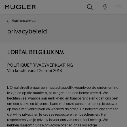
winkelzoeker
Hoofdinhoud
klantenservice
privacybeleid
L'ORÉAL BELGILUX N.V.
POLITIQUEPRIVACYVERKLARING
Van kracht vanaf 25 mei 2018
L’Oréal streeft ernaar een maatschappelijk verantwoorde onderneming
te zijn en op die manier bij te dragen aan een betere wereld. We
hechten veel waarde aan eerlijkheid en transparantie en doen ons best
om een sterke en blijvende band met onze consumenten op te bouwen
op basis van vertrouwen en wederzijds profijt. Dit betekent onder meer
dat wij je privacy en je keuzes respecteren en beschermen. Het
respecteren van je privacy is voor ons van essentieel belang. We
hebben daarom “Onze privacybelofte” en onze volledige