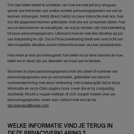
Om een beter beeld te schetsen van hoe we met privacy omgaan,
geven we hieronder aan welke soorten persoonsgegevens we van je
kunnen ontvangen, hetzij direct, hetzij via jouw interactie met ons, hoe
we die gegevens kunnen gebruiken, met wie we ze kunnen delen, hoe
we ze beschermen en beveiligen, en wat je rechten zijn met betrekking
tot jouw persoonsgegevens. Uiteraard hoeven niet alle situaties op jou
van toepassing te zijn. Deze Privacyverklaring biedt een overzicht van
alle mogelijke situaties waarin interactie tussen ons kan plaatsvinden.
Hoe meer je met ons interageert, hoe beter we je leren kennen en hoe
beter we in staat zijn jou diensten op maat aan te bieden.
Wanneer je jouw persoonsgegevens met ons deelt of wanneer we
persoonsgegevens over je verzamelen, gebruiken we deze in
overeenstemming met deze Verklaring. Het is belangrijk dat je deze
informatie en onze Q&A-pagina (voor zover die er is) zorgvuldig
doorleest. Mocht u vragen hebben of zich zorgen maken over uw
persoonsgegevens, neem dan contact met ons op via
dpo.benelux@loreal.com
WELKE INFORMATIE VIND JE TERUG IN
DEZE PRIVACYVERKLARING ?