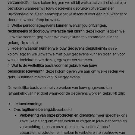
verzameld?
In deze kolom leggen we uit bij welke activiteit of situatie je
betrokken wanneer wij jouw gegevens gebruiken of verzamelen.
Bijvoorbeeld of je een aankoop doet, je inschrijft voor een nieuwsbrief of
door een website/app browset..
2.
Welke persoonsgegevens kunnen we van jou ontvangen,
rechtstreeks of door jouw interactie met ons?
In deze kolom leggen we
uit welke soorten gegevens we over je kunnen verzamelen al naar
gelang de situatie.
3.
Hoe en waarom kunnen we jouw gegevens gebruiken?
In deze
kolom leggen we uit wat we met jouw gegevens kunnen doen en voor
welke doeleinden we deze gegevens verzamelen.
4.
Wat is de wettelijke basis voor het gebruik van jouw
persoonsgegevens?
In deze kolom geven we aan om welke reden we
gebruik kunnen maken van jouw gegevens.
De wettelijke basis voor het verwerken van jouw gegevens kan
(afhankelijk van het doel waarvoor de gegevens worden gebruikt) zijn:
Je
toestemming;
Ons
legitieme belang
,bijvoorbeeld:
Verbetering van onze producten en diensten:
meer specifiek ons
zakelijke belang om meer inzicht te krijgen in jouw behoeften en
verwachtingen en zo onze diensten, websites / apps /
apparaten, producten en merken te verbeteren ten behoeve van