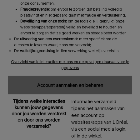
onze consumenten.
Fraudepreventie:
om ervoor te zorgen dat betaling volledig
plaatsvindt en niet gepaard gaat met fraude en verduistering.
Beveiliging van onze tools:
om de tools die jij gebruikt (onze
websites/apps/apparaten) veilig en beveiligd te houden en
ervoor te zorgen dat ze goed werken en steeds beter worden.
De
uitvoering van een overeenkomst:
meer specifiek om de
diensten te leveren waar je ons om verzoekt;
De
wettelijke grondslag
indien verwerking wettelijk vereist is.
Overzicht van je interacties met ons en de gevolgen daarvan voor je
gegevens
Account aanmaken en beheren
Tijdens welke interacties
Informatie verzameld
kunnen jouw gegevens
tijdens het aanmaken van
door jou worden verstrekt
een account op
en door ons worden
websites/apps van L’Oréal,
verzameld?
via een social media login,
of in de winkel.