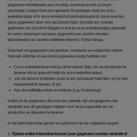
gegevens rechtstreeks aan ons (bijv. wanneer je een account
aanmaakt, contact met ons opneemt of aankopen doet via onze
websites/apps of in onze winkels/schoonheidssalons); soms worden
deze gegevens door ons verzameld (bijv. doordat we cookies
gebruiken om inzicht te krijgen in hoe je onze websites/apps gebruikt)
en soms ontvangen we jouw gegevens van andere derden,
bijvoorbeeld van andere entiteiten binnen L’Oréal Group.
Wanneer we gegevens verzamelen, markeren we verplichte velden
met een asterisk als we deze gegevens nodig hebben om:
Onze overeenkomst met jou uit te voeren (bijv. om de producten te
leveren die je gekocht hebt via onze websites/apps);
Jou de service te bieden waar je om gevraagd hebt (bijv. om je een
nieuwsbrief te sturen); of om
Aan de wettelijke eisen te voldoen (e.g. facturering).
Indien je de gegevens die met een asterisk zijn aangegeven niet
verstrekt, kan dit gevolgen hebben voor onze capaciteit om de
producten en diensten te leveren.
In de tabel hieronder geven we antwoord op de volgende vragen:
1.
Tijdens welke interacties kunnen jouw gegevens worden verstrekt of