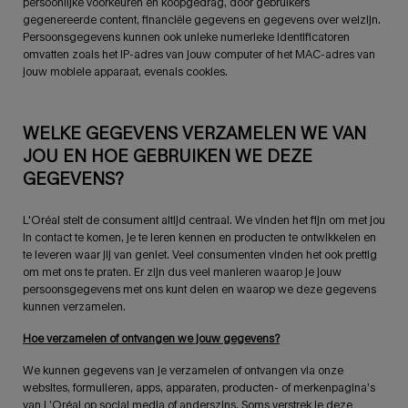
persoonlijke voorkeuren en koopgedrag, door gebruikers
gegenereerde content, financiële gegevens en gegevens over welzijn.
Persoonsgegevens kunnen ook unieke numerieke identificatoren
omvatten zoals het IP-adres van jouw computer of het MAC-adres van
jouw mobiele apparaat, evenals cookies.
WELKE GEGEVENS VERZAMELEN WE VAN
JOU EN HOE GEBRUIKEN WE DEZE
GEGEVENS?
L'Oréal stelt de consument altijd centraal. We vinden het fijn om met jou
in contact te komen, je te leren kennen en producten te ontwikkelen en
te leveren waar jij van geniet. Veel consumenten vinden het ook prettig
om met ons te praten. Er zijn dus veel manieren waarop je jouw
persoonsgegevens met ons kunt delen en waarop we deze gegevens
kunnen verzamelen.
Hoe verzamelen of ontvangen we jouw gegevens?
We kunnen gegevens van je verzamelen of ontvangen via onze
websites, formulieren, apps, apparaten, producten- of merkenpagina’s
van L’Oréal op social media of anderszins. Soms verstrek je deze