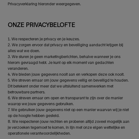
Privacyverklaring hieronder weergegeven.
ONZE PRIVACYBELOFTE
1. We respecteren je privacy en je keuzes.
2. We zorgen ervoor dat privacy en beveiliging aandacht krijgen bij
alles wat we doen.
3. We sturen je geen marketingberichten, behalve wanneer je ons
hierom gevraagd hebt. Je kunt op elk moment van gedachten
veranderen.
4. We bieden jouw gegevens nooit aan en verkopen deze ook nooit.
5. We streven ernaar om jouw gegevens veilig en beveiligd te houden.
Dit betekent onder meer dat we uitsluitend samenwerken met
betrouwbare partners.
6. We streven ernaar om open en transparant te zijn over de manier
waarop we jouw gegevens gebruiken.
7. We gebruiken jouw gegevens niet op een manier waarvan wij je niet
op de hoogte hebben gesteld.
8. We respecteren jouw rechten en proberen altijd zoveel mogelijk aan
je verzoeken tegemoet te komen, in lijn met onze eigen wettelijke en
operationele verantwoordelijkheden.