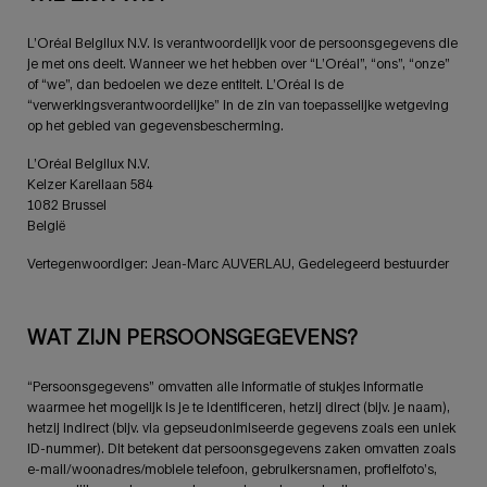
L’Oréal Belgilux N.V. is verantwoordelijk voor de persoonsgegevens die
je met ons deelt. Wanneer we het hebben over “L’Oréal”, “ons”, “onze”
of “we”, dan bedoelen we deze entiteit. L’Oréal is de
“verwerkingsverantwoordelijke” in de zin van toepasselijke wetgeving
op het gebied van gegevensbescherming.
L’Oréal Belgilux N.V.
Keizer Karellaan 584
1082 Brussel
België
Vertegenwoordiger: Jean-Marc AUVERLAU, Gedelegeerd bestuurder
WAT ZIJN PERSOONSGEGEVENS?
“Persoonsgegevens” omvatten alle informatie of stukjes informatie
waarmee het mogelijk is je te identificeren, hetzij direct (bijv. je naam),
hetzij indirect (bijv. via gepseudonimiseerde gegevens zoals een uniek
ID-nummer). Dit betekent dat persoonsgegevens zaken omvatten zoals
e-mail/woonadres/mobiele telefoon, gebruikersnamen, profielfoto’s,