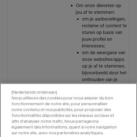
Om onze diensten op
jou af te stemmen:
om je aanbevelingen,
reclame of content te
sturen op basis van
jouw profiel en
interesses;
om de weergave van
onze websites/apps
op je af te stemmen,
bijvoorbeeld door het
onthouden van je
winkelmandje of
[Nederlands onderaan]
inloggegevens, je
Nous utilisons des cookies pour nous assurer du bon
taal, de cookies voor
fonctionnement de notre site, pour personnaliser
het aanpassen van
notre contenu et nos publicités, pour proposer des
jouw
fonctionnalités disponibles sur les réseaux sociaux et
gebruikersinterface
afin d’analyser notre trafic. Nous partageons
(d.w.z. de parameters
également des informations, quant à votre navigation
sur notre site, avec nos partenaires analytiques,
die gekoppeld zijn