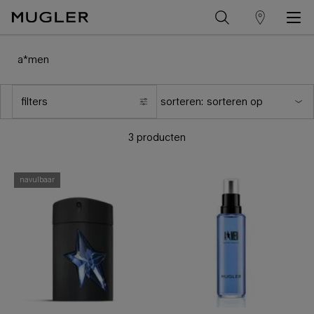
winkelzoeker
Hoofdinhoud
a*men
filters
sorteren:
menu filters
3 producten
navulbaar