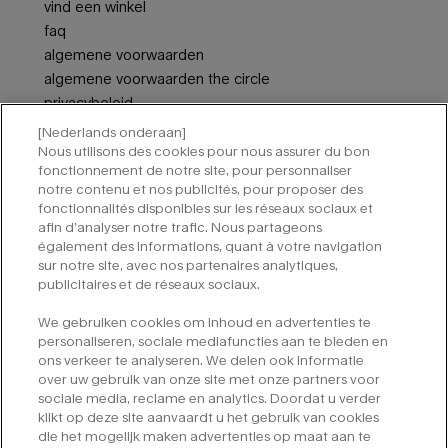
vind een winkel
faq
algemene voorwaarden
algemene voorwaarden the circle
privacybeleid
neem contact met ons op
[Nederlands onderaan]
cookie-instellingen
Nous utilisons des cookies pour nous assurer du bon
fonctionnement de notre site, pour personnaliser
notre contenu et nos publicités, pour proposer des
aanmelden voor nieuwsbrieven van mugler
fonctionnalités disponibles sur les réseaux sociaux et
afin d’analyser notre trafic. Nous partageons
vereiste velden zijn gemarkeerd met een sterretje (*).
également des informations, quant à votre navigation
sur notre site, avec nos partenaires analytiques,
e-mailadres
*
publicitaires et de réseaux sociaux.
We gebruiken cookies om inhoud en advertenties te
*
ja, aanmelden voor e-mails
personaliseren, sociale mediafuncties aan te bieden en
ons verkeer te analyseren. We delen ook informatie
over uw gebruik van onze site met onze partners voor
indienen
sociale media, reclame en analytics. Doordat u verder
klikt op deze site aanvaardt u het gebruik van cookies
die het mogelijk maken advertenties op maat aan te