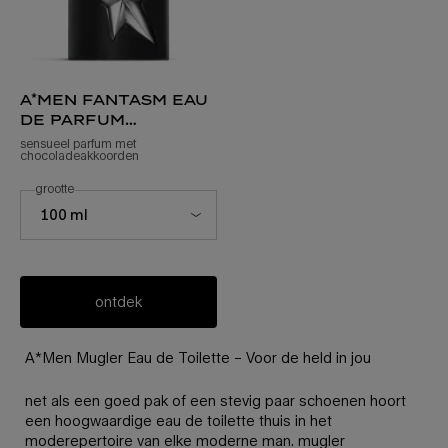
a*men fantasm eau
de parfum
sensuelle
sensueel parfum met
chocoladeakkoorden
selecteer een
grootte
voor a*men fantasm eau de parfum sensuelle
Select a size for a*men fantasm eau de parfum sensuelle
100 ml
ontdek
A*Men Mugler Eau de Toilette – Voor de held in jou
net als een goed pak of een stevig paar schoenen hoort
een hoogwaardige eau de toilette thuis in het
moderepertoire van elke moderne man. mugler