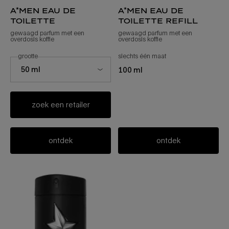
a*men eau de
a*men eau de
toilette
toilette refill
gewaagd parfum met een
gewaagd parfum met een
overdosis koffie
overdosis koffie
selecteer een
grootte
voor a*men eau de toilette
slechts één maat
voor a*men eau de toil
Select a size for a*men eau de toilette
50 ml
100 ml
zoek een retailer
ontdek
ontdek