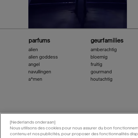
Voettekstnavigatie
parfums
geurfamilies
alien
amberachtig
alien goddess
bloemig
angel
fruitig
navullingen
gourmand
a*men
houtachtig
[Nederlands onderaan]
Nous utilisons des cookies pour nous assurer du bon fonctionneme
contenu et nos publicités, pour proposer des fonctionnalités dispo