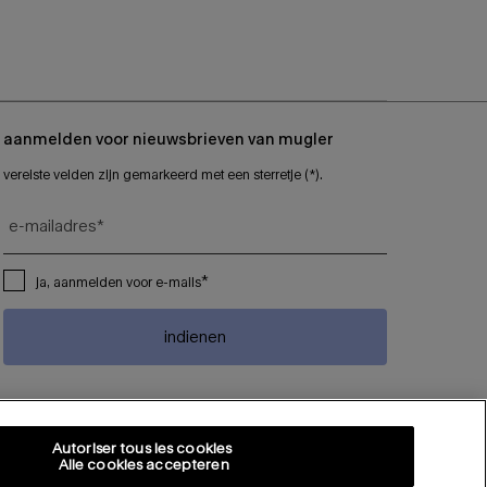
aanmelden voor nieuwsbrieven van mugler
vereiste velden zijn gemarkeerd met een sterretje (*).
e-mailadres
*
*
ja, aanmelden voor e-mails
indienen
volg ons
Autoriser tous les cookies
Alle cookies accepteren