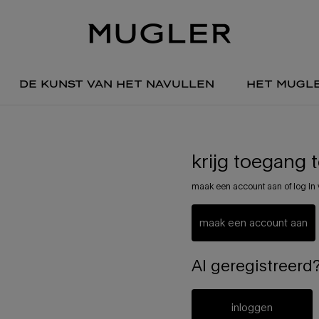
de kunst van het navullen
het mugl
krijg toegang 
maak een account aan of log in 
maak een account aan
Al geregistreerd
inloggen