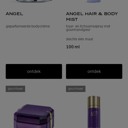
angel
angel hair & body
mist
geparfumeerde bodycrème
haar- en lichaamsspray met
gourmandgeur
slechts één maat
voor angel haar- en 
100 ml
ontdek
ontdek
geurritueel
geurritueel