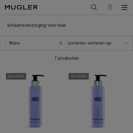
winkelzoeker
Hoofdinhoud
lichaamsverzorging voor haar
filters
sorteren:
menu filters
7 producten
geurritueel
geurritueel