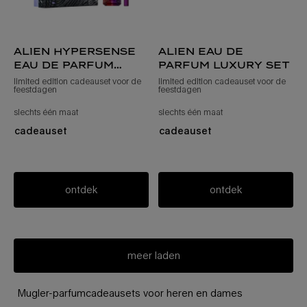
alien hypersense
alien eau de
eau de parfum
parfum luxury set
60ml set
limited edition cadeauset voor de
limited edition cadeauset voor de
feestdagen
feestdagen
slechts één maat
voor alien hypersense eau de parfum-set van 60 ml
slechts één maat
voor alien eau de parf
cadeauset
cadeauset
ontdek
ontdek
meer laden
Mugler-parfumcadeausets voor heren en dames