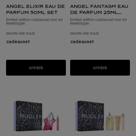
angel elixir eau de
angel fantasm eau
parfum 50ml set
de parfum 25ml
set
limited edition cadeauset voor de
limited edition cadeauset voor de
feestdagen
feestdagen
slechts één maat
voor angel elixir eau de parfum-set van 50 ml
slechts één maat
voor angel fantasm ea
cadeauset
cadeauset
ontdek
ontdek