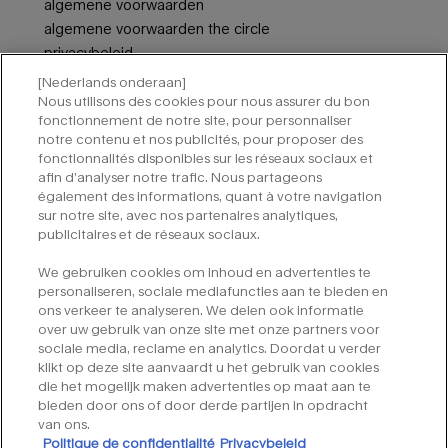
algemene voorwaarden
algemene voorwaarden the circle
privacybeleid
neem contact met ons op
[Nederlands onderaan]
cookie-instellingen
Nous utilisons des cookies pour nous assurer du bon
fonctionnement de notre site, pour personnaliser
notre contenu et nos publicités, pour proposer des
aanmelden voor nieuwsbrieven van mugler
fonctionnalités disponibles sur les réseaux sociaux et
afin d’analyser notre trafic. Nous partageons
vereiste velden zijn gemarkeerd met een sterretje (*).
également des informations, quant à votre navigation
sur notre site, avec nos partenaires analytiques,
e-mailadres
*
publicitaires et de réseaux sociaux.
We gebruiken cookies om inhoud en advertenties te
*
ja, aanmelden voor e-mails
personaliseren, sociale mediafuncties aan te bieden en
ons verkeer te analyseren. We delen ook informatie
over uw gebruik van onze site met onze partners voor
indienen
sociale media, reclame en analytics. Doordat u verder
klikt op deze site aanvaardt u het gebruik van cookies
die het mogelijk maken advertenties op maat aan te
bieden door ons of door derde partijen in opdracht
van ons.
Politique de confidentialité
Privacybeleid