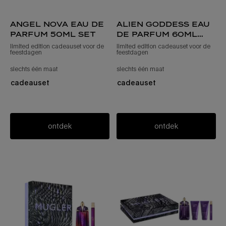
angel nova eau de
alien goddess eau
parfum 50ml set
de parfum 60ml
set
limited edition cadeauset voor de
limited edition cadeauset voor de
feestdagen
feestdagen
slechts één maat
voor angel nova eau de parfum 50 ml set
slechts één maat
voor alien goddess e
cadeauset
cadeauset
ontdek
ontdek