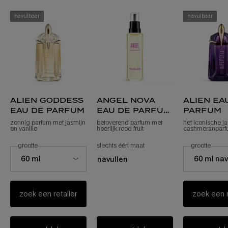
navulbaar
navulbaar
alien goddess
angel nova
alien ea
eau de parfum
eau de parfum
parfum
refill
zonnig parfum met jasmijn
betoverend parfum met
het iconische j
en vanille
heerlijk rood fruit
cashmeranpar
selecteer een
grootte
voor alien goddess eau de parfum
slechts één maat
voor angel nova eau de parf
selecteer ee
grootte
voor 
Select a size for alien goddess eau de parfum
Select a size fo
60 ml
60 ml na
navullen
zoek een retailer
zoek een r