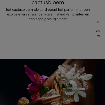
cactusbloem
c
het cactusbloem-akkoord opent het parfum met een
explosie van stralende, vitale frisheid van planten en
een sappig vleugje peer.
de i
v
codes
weel
PDP nog in te vullen sectie