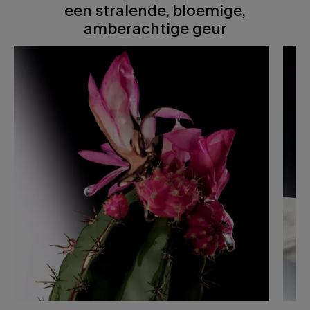
een stralende, bloemige,
een stralende, bloemige, amberachtige geur
amberachtige geur