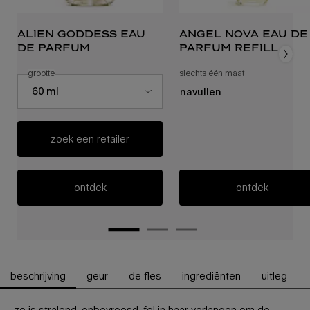
alien goddess eau
angel nova eau de
de parfum
parfum refill
selecteer een
grootte
voor alien goddess eau de parfum
slechts één maat
voor angel nova 
Select a size for alien goddess eau de parfum
60 ml
navullen
zoek een retailer
ontdek
ontdek
beschrijving
geur
de fles
ingrediënten
uitleg
PDP-tabbladen
ze is stralend. onbevreesd. fel in haar verlangen om de