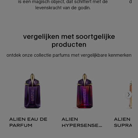
is een magisch object, dat schittert met de
desi
levenskracht van de godin.
vergelijken met soortgelijke
vergelijken met soortgelijke producten
producten
ontdek onze collectie parfums met vergelijkbare kenmerken
vergelijken met soortgelijke producten
alien eau de parfum
alien hypersense eau de parfum
alien goddess supra florale eau de parfum
alien goddess eau de parfum
alien goddess intense eau de parfum
alien eau de
alien
alien g
parfum
hypersense
supra 
eau de parfum
eau de