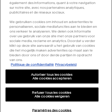
e-mailadres
*
également des informations, quant à votre navigation
sur notre site, avec nos partenaires analytiques,
publicitaires et de réseaux sociaux.
*
ja, aanmelden voor e-mails
We gebruiken cookies om inhoud en advertenties te
personaliseren, sociale mediafuncties aan te bieden en
indienen
ons verkeer te analyseren. We delen ook informatie
over uw gebruik van onze site met onze partners voor
sociale media, reclame en analytics. Doordat u verder
klikt op deze site aanvaardt u het gebruik van cookies
die het mogelijk maken advertenties op maat aan te
bieden door ons of door derde partijen in opdracht
van ons.
Politique de confidentialité
Privacybeleid
int
Autoriser tous les cookies
Alle cookies accepteren
Refuser tous les cookies
Alle cookies weigeren
© Mugler 2021
Algemene voorwaarden
Sitemap
Privacybeleid
Paramètres des cookies