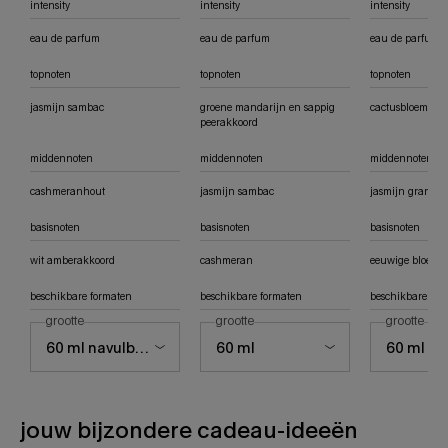
intensity
intensity
intensity
eau de parfum
eau de parfum
eau de parfum
topnoten
topnoten
topnoten
jasmijn sambac
groene mandarijn en sappig
cactusbloemakk
peerakkoord
middennoten
middennoten
middennoten
cashmeranhout
jasmijn sambac
jasmijn grandif
basisnoten
basisnoten
basisnoten
wit amberakkoord
cashmeran
eeuwige bloem ‘a
beschikbare formaten
beschikbare formaten
beschikbare for
selecteer een
grootte
voor alien eau de parfum
selecteer een
grootte
voor alien hypersense eau de parf
selecteer 
grootte
voor
jouw bijzondere cadeau-ideeën