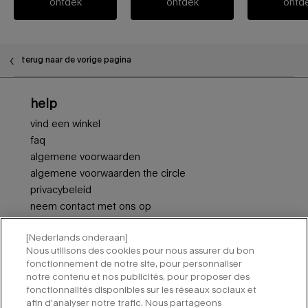
ontdek
ontdek
ontd
terug naar de vorige pagina
Voettekstnavigatie
help
vind een winkel
faq
algemene voorwaarden
algemene voorwaarden the circle
privacybeleid
neem contact met ons op
cookie-instellingen
[Nederlands onderaan]
Nous utilisons des cookies pour nous assurer du bon
aanmelden voor nieuwsbrieven van mugler
fonctionnement de notre site, pour personnaliser
notre contenu et nos publicités, pour proposer des
vereiste velden zijn gemarkeerd met een sterretje (*).
fonctionnalités disponibles sur les réseaux sociaux et
afin d’analyser notre trafic. Nous partageons