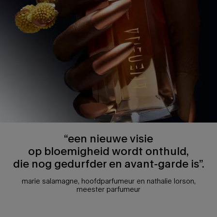
“een nieuwe visie
op bloemigheid wordt onthuld,
die nog gedurfder en avant-garde is”.
marie salamagne, hoofdparfumeur en nathalie lorson,
meester parfumeur
een magische roségouden talisman