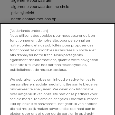
algemene voorwaarden
algemene voorwaarden the circle
privacybeleid
neem contact met ons op
cookie-instellingen
[Nederlands onderaan]
Nous utilisons des cookies pour nous assurer du bon
aanmelden voor nieuwsbrieven van mugler
fonctionnement de notre site, pour personnaliser
notre contenu et nos publicités, pour proposer des
vereiste velden zijn gemarkeerd met een sterretje (*).
fonctionnalités disponibles sur les réseaux sociaux et
afin d’analyser notre trafic. Nous partageons
e-mailadres
*
également des informations, quant à votre navigation
sur notre site, avec nos partenaires analytiques,
publicitaires et de réseaux sociaux.
*
ja, aanmelden voor e-mails
We gebruiken cookies om inhoud en advertenties te
personaliseren, sociale mediafuncties aan te bieden en
indienen
ons verkeer te analyseren. We delen ook informatie
over uw gebruik van onze site met onze partners voor
sociale media, reclame en analytics. Doordat u verder
klikt op deze site aanvaardt u het gebruik van cookies
die het mogelijk maken advertenties op maat aan te
bieden door ons of door derde partijen in opdracht