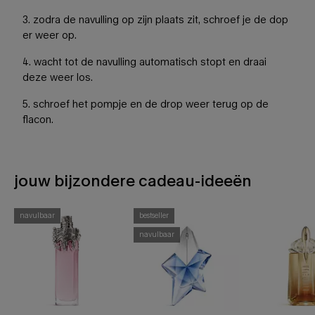
3. zodra de navulling op zijn plaats zit, schroef je de dop
er weer op.
4. wacht tot de navulling automatisch stopt en draai
deze weer los.
5. schroef het pompje en de drop weer terug op de
flacon.
jouw bijzondere cadeau-ideeën
PDP-slot 1 sectie - Misschien ben je ook geïnteresseerd in
navulbaar
bestseller
navulbaar