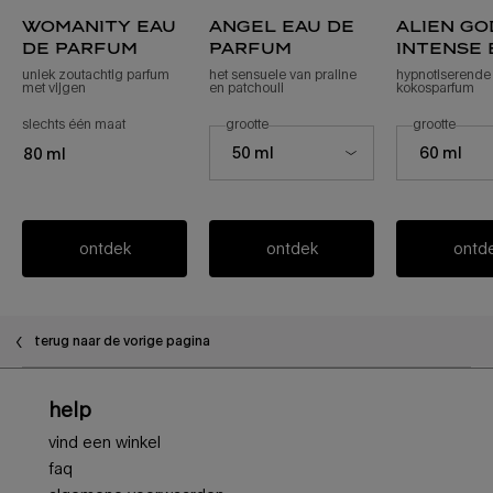
womanity eau
angel eau de
alien g
de parfum
parfum
intense 
parfum
uniek zoutachtig parfum
het sensuele van praline
hypnotiserende 
met vijgen
en patchouli
kokosparfum
slechts één maat
voor womanity eau de parfum
selecteer een
grootte
voor angel eau de parfum​
selecteer ee
grootte
voor 
Select a size for angel eau de parfum
Select a size f
50 ml
60 ml
80 ml
ontdek
ontdek
ontd
terug naar de vorige pagina
Voettekstnavigatie
help
vind een winkel
faq