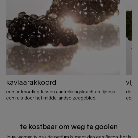
kaviaarakkoord
vij
een ontmoeting tussen aantrekkingskrachten tijdens
de po
een reis door het middellandse zeegebied.
een s
te kostbaar om weg te gooien
jouw womanity eau de parfum is meer dan een flacon, het is