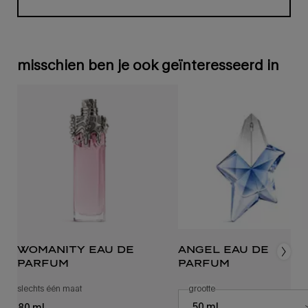
Geselecteerde
, 1 van 1
misschien ben je ook geïnteresseerd in
womanity eau de
angel eau de
parfum
parfum
slechts één maat
voor womanity eau de parfum
selecteer een
grootte
voor angel eau de parfu
Select a size for angel eau de pa
50 ml
80 ml